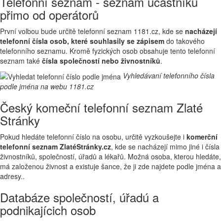
Telefonní seznam - seznam účastníků
přimo od operátorů
První volbou bude určitě telefonní seznam 1181.cz, kde se
nacházejí
telefonní čísla osob, které souhlasily se zápisem
do takového
telefonního seznamu. Kromě fyzických osob obsahuje tento telefonní
seznam také
čísla společností nebo živnostníků
.
Vyhledávaní telefonního čísla
podle jména na webu 1181.cz
Český komeční telefonní seznam Zlaté
Stránky
Pokud hledáte telefonní číslo na osobu, určitě vyzkoušejte i
komerční
telefonní seznam ZlatéStránky.cz
, kde se nacházejí mimo jiné i čísla
živnostníků, společností, úřadů a lékařů. Možná osoba, kterou hledáte,
má založenou živnost a existuje šance, že ji zde najdete podle jména a
adresy..
Databáze společností, úřadú a
podnikajícich osob