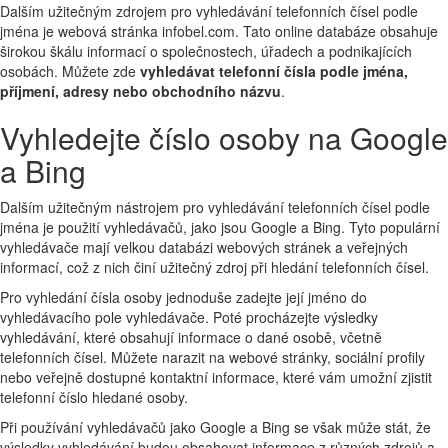
Dalším užitečným zdrojem pro vyhledávání telefonních čísel podle
jména je webová stránka infobel.com. Tato online databáze obsahuje
širokou škálu informací o společnostech, úřadech a podnikajících
osobách. Můžete zde
vyhledávat telefonní čísla podle jména,
příjmení, adresy nebo obchodního názvu
.
Vyhledejte číslo osoby na Google
a Bing
Dalším užitečným nástrojem pro vyhledávání telefonních čísel podle
jména je použití vyhledávačů, jako jsou Google a Bing. Tyto populární
vyhledávače mají velkou databázi webových stránek a veřejných
informací, což z nich činí užitečný zdroj při hledání telefonních čísel.
Pro vyhledání čísla osoby jednoduše zadejte její jméno do
vyhledávacího pole vyhledávače. Poté procházejte výsledky
vyhledávání, které obsahují informace o dané osobě, včetně
telefonních čísel. Můžete narazit na webové stránky, sociální profily
nebo veřejně dostupné kontaktní informace, které vám umožní zjistit
telefonní číslo hledané osoby.
Při používání vyhledávačů jako Google a Bing se však může stát, že
výsledky vyhledávání budou obsahovat informace z různých zdrojů a